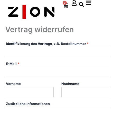
Zum
0
Warenkorb
Inhalt
springen
Vertrag widerrufen
Identifizierung des Vertrags, z.B. Bestellnummer
*
E-Mail
*
E
Vorname
Nachname
-
M
a
Zusätzliche Informationen
i