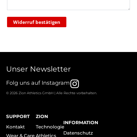
l
(
w
Widerruf bestätigen
i
e
d
e
r
h
Unser Newsletter
o
I
l
Folg uns auf Instagram
e
n
© 2026 Zion Athletics GmbH | Alle Rechte vorbehalten.
n
s
)
t
SUPPORT
ZION
a
*
INFORMATION
Kontakt
Technologie
g
Datenschutz
Wear & Care
Athletics