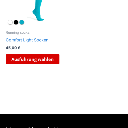
Varianten
auf.
Die
Optionen
können
Running socks
auf
Comfort Light Socken
der
45,00
€
Produktseite
gewählt
Ausführung wählen
werden