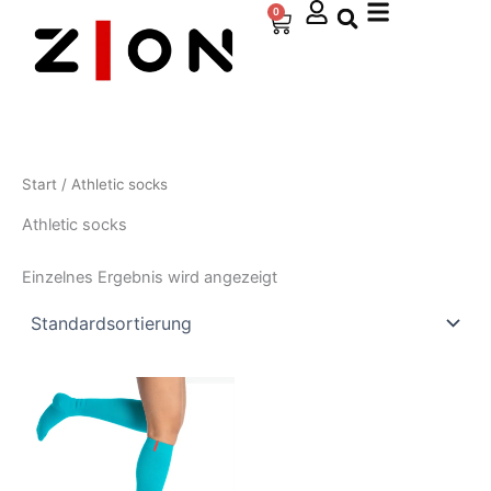
Zum
0
Warenkorb
Inhalt
springen
Start
/ Athletic socks
Athletic socks
Einzelnes Ergebnis wird angezeigt
Dieses
Produkt
weist
mehrere