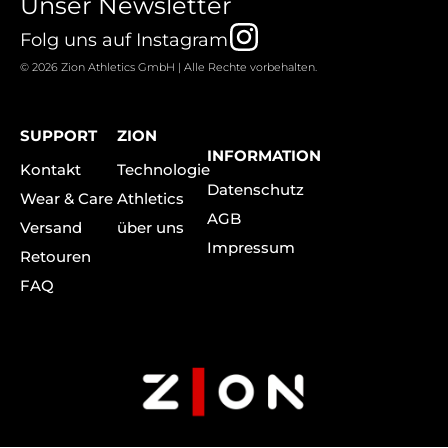
Unser Newsletter
I
Folg uns auf Instagram
n
© 2026 Zion Athletics GmbH | Alle Rechte vorbehalten.
s
t
SUPPORT
ZION
a
INFORMATION
Kontakt
Technologie
g
Datenschutz
Wear & Care
Athletics
r
AGB
Versand
über uns
Impressum
a
Retouren
m
FAQ